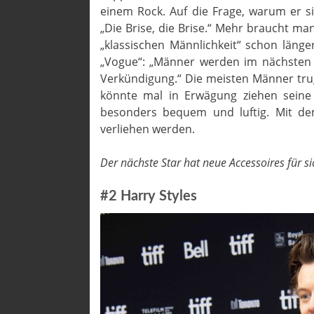
einem Rock. Auf die Frage, warum er si
„Die Brise, die Brise.“ Mehr braucht ma
„klassischen Männlichkeit“ schon länge
„Vogue“: „Männer werden im nächsten
Verkündigung.“ Die meisten Männer tr
könnte mal in Erwägung ziehen seine
besonders bequem und luftig. Mit dem 
verliehen werden.
Der nächste Star hat neue Accessoires für si
#2 Harry Styles