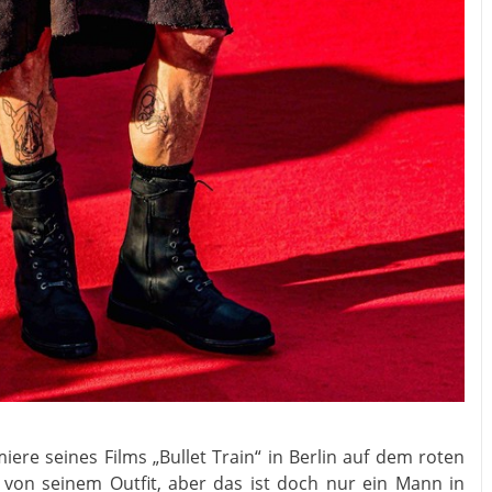
ere seines Films „Bullet Train“ in Berlin auf dem roten
 von seinem Outfit, aber das ist doch nur ein Mann in