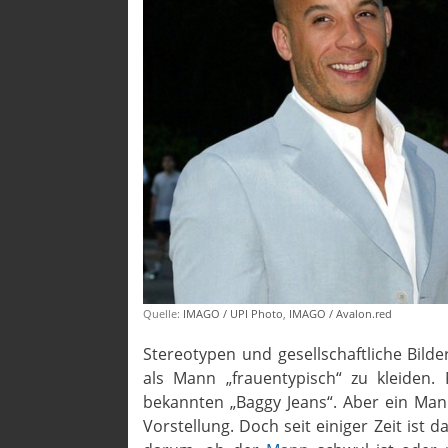
Quelle:
IMAGO / UPI Photo
,
IMAGO / Avalon.red
Stereotypen und gesellschaftliche Bilder
als Mann „frauentypisch“ zu kleiden.
bekannten „Baggy Jeans“. Aber ein Man
Vorstellung. Doch seit einiger Zeit ist 