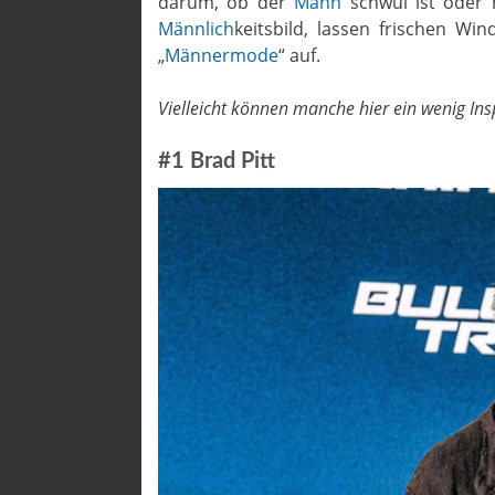
darum, ob der
Mann
schwul ist oder n
Männlich
keitsbild, lassen frischen W
„
Männermode
“ auf.
Vielleicht können manche hier ein wenig In
#1 Brad Pitt