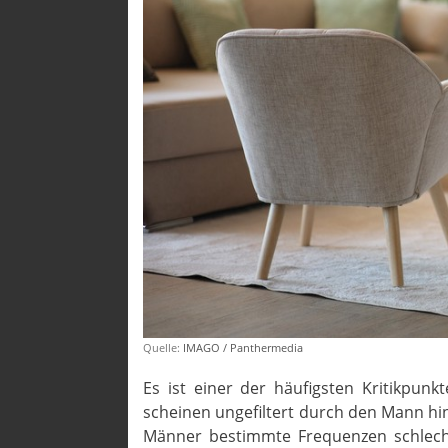
Quelle:
IMAGO / Panthermedia
Es ist einer der häufigsten Kritikpunk
scheinen ungefiltert durch den Mann h
Männer bestimmte Frequenzen schlecht