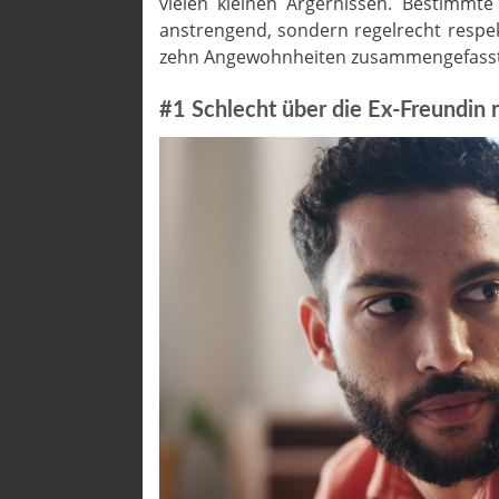
vielen kleinen Ärgernissen. Bestimmt
anstrengend, sondern regelrecht respek
zehn Angewohnheiten zusammengefass
#1 Schlecht über die Ex-Freundin 