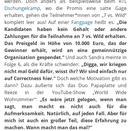
werden. Doch anders als beispielsweise beim RTL
Dschungelcamp
, wo die Promis eine satte Gage
erhalten, gehen die Teilnehmer*innen von „7 vs. Wild“
komplett leer aus! Auf einer
Fangpage
heißt es:
„Die
Kandidaten haben kein Gehalt oder andere
Zahlungen für die Teilnahme an 7 vs. Wild erhalten.
Das Preisgeld in Höhe von 10.000 Euro, das der
Gewinner erhält, wird an eine gemeinnützige
Organisation gespendet.“
Und auch Sandra meinte in
Folge 6, als die Kräfte schwinden:
„Digga, wir kriegen
nicht mal Geld dafür, wisst ihr? Wir sind einfach nur
auf Correctness hier.“
Doch welche Motivation gibt es
dann? Dazu äußerte sich das Duo Papaplatte und
Reeze in der YouTube-Show „World Wide
Wohnzimmer“:
„Es wäre jetzt gelogen, wenn man
sagt, man macht es nicht auch für die
Aufmerksamkeit. Natürlich, auf jeden Fall. Aber für
mich ist auch ein großer Teil, diese Erfahrung zu
machen. Wann macht man das mal?“