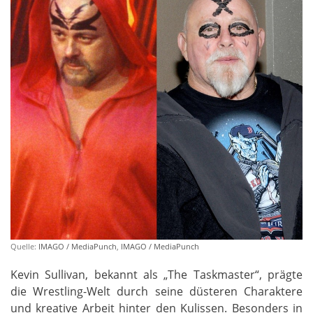
Quelle:
IMAGO / MediaPunch
,
IMAGO / MediaPunch
Kevin Sullivan, bekannt als „The Taskmaster“, prägte
die Wrestling-Welt durch seine düsteren Charaktere
und kreative Arbeit hinter den Kulissen. Besonders in