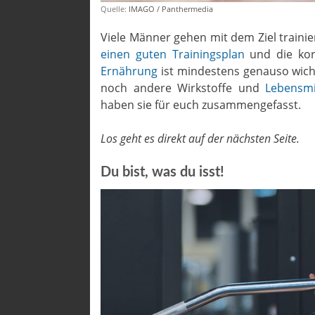
Quelle:
IMAGO / Panthermedia
Viele Männer gehen mit dem Ziel traini
einen guten Trainingsplan
und die kor
Ernährung
ist mindestens genauso wichti
noch andere Wirkstoffe und
Lebensmi
haben sie für euch zusammengefasst.
Los geht es direkt auf der nächsten Seite.
Du bist, was du isst!