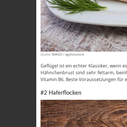
Quelle:
IMAGO / agefotostock
Geflügel ist ein echter Klassiker, wenn
Hähnchenbrust sind sehr fettarm, beinh
Vitamin B6. Beste Voraussetzungen für e
#2 Haferflocken